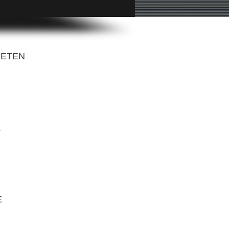
PETEN
L
E