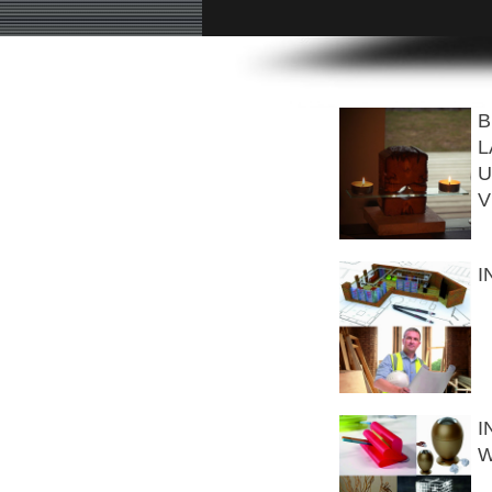
B
L
U
V
I
I